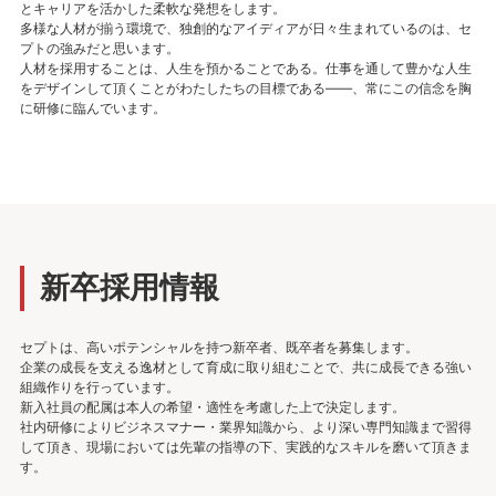
とキャリアを活かした柔軟な発想をします。
多様な人材が揃う環境で、独創的なアイディアが日々生まれているのは、セ
プトの強みだと思います。
人材を採用することは、人生を預かることである。仕事を通して豊かな人生
をデザインして頂くことがわたしたちの目標である――、常にこの信念を胸
に研修に臨んでいます。
新卒採用情報
セプトは、高いポテンシャルを持つ新卒者、既卒者を募集します。
企業の成長を支える逸材として育成に取り組むことで、共に成長できる強い
組織作りを行っています。
新入社員の配属は本人の希望・適性を考慮した上で決定します。
社内研修によりビジネスマナー・業界知識から、より深い専門知識まで習得
して頂き、現場においては先輩の指導の下、実践的なスキルを磨いて頂きま
す。