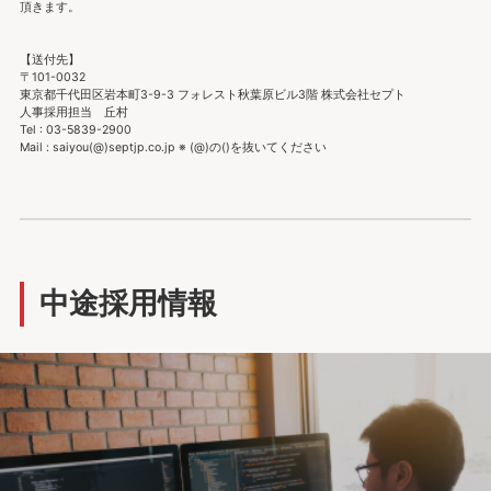
頂きます。
【送付先】
〒101-0032
東京都千代田区岩本町3-9-3 フォレスト秋葉原ビル3階 株式会社セプト
人事採用担当 丘村
Tel : 03-5839-2900
Mail : saiyou(@)septjp.co.jp ※ (@)の()を抜いてください
中途採用情報